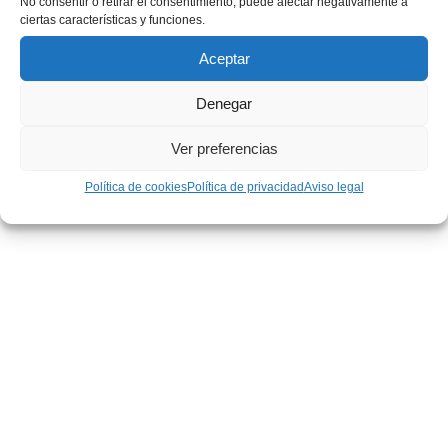
No consentir o retirar el consentimiento, puede afectar negativamente a
ciertas características y funciones.
He leído y acepto la
política de privacidad
.
Aceptar
Denegar
Ver preferencias
Política de cookies
Política de privacidad
Aviso legal