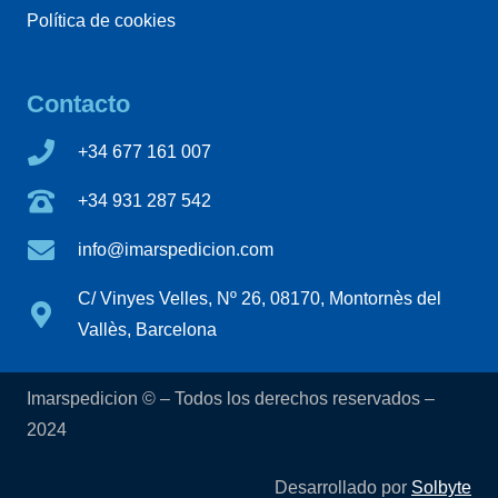
Política de cookies
Contacto
+34 677 161 007
+34 931 287 542
info@imarspedicion.com
C/ Vinyes Velles, Nº 26, 08170, Montornès del
Vallès, Barcelona
Imarspedicion © – Todos los derechos reservados –
2024
Desarrollado por
Solbyte